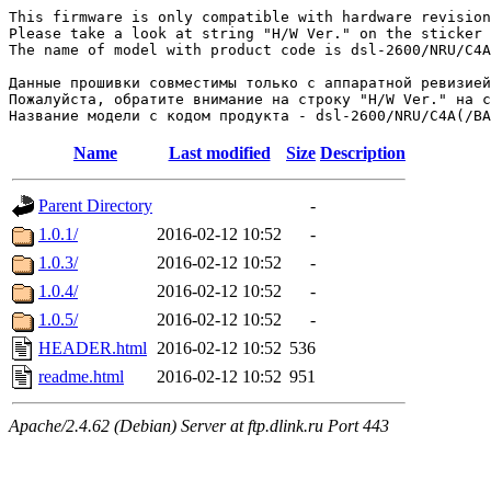
This firmware is only compatible with hardware revision
Please take a look at string "H/W Ver." on the sticker 
The name of model with product code is dsl-2600/NRU/C4A
Данные прошивки совместимы только с аппаратной ревизией
Пожалуйста, обратите внимание на строку "H/W Ver." на с
Name
Last modified
Size
Description
Parent Directory
-
1.0.1/
2016-02-12 10:52
-
1.0.3/
2016-02-12 10:52
-
1.0.4/
2016-02-12 10:52
-
1.0.5/
2016-02-12 10:52
-
HEADER.html
2016-02-12 10:52
536
readme.html
2016-02-12 10:52
951
Apache/2.4.62 (Debian) Server at ftp.dlink.ru Port 443