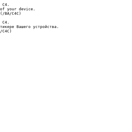
 С4.

of your device.

(/BA/C4C)

 C4.

тикере Вашего устройства.
