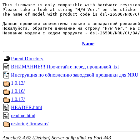
This firmware is only compatible with hardware revision
Please take a look at string "H/W Ver." on the sticker 
The name of model with product code is dsl-2650U/NRU/C(
Данные прошивки совместимы только с аппаратной ревизией
Пожалуйста, обратите внимание на строку "H/W Ver." на с
Name
Parent Directory
ВНИМАНИЕ!!! Прочитайте перед прошивкой..txt
Инструкция по обновлению заводской прошивки для NRU 
1.0.13/
1.0.16/
1.0.17/
HEADER.html
readme.html
restoring firmware/
Apache/2.4.62 (Debian) Server at ftp.dlink.ru Port 443