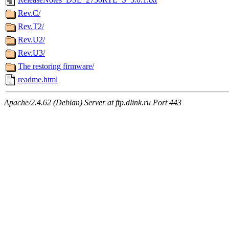
Rev.C/
Rev.T2/
Rev.U2/
Rev.U3/
The restoring firmware/
readme.html
Apache/2.4.62 (Debian) Server at ftp.dlink.ru Port 443