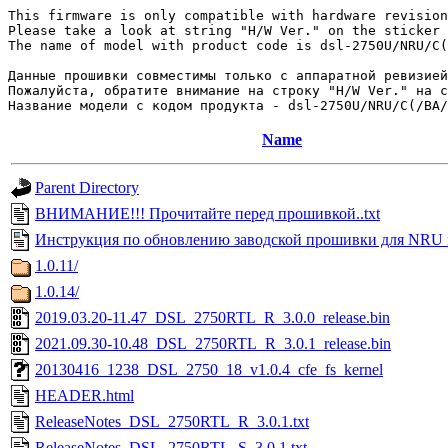
This firmware is only compatible with hardware revision
Please take a look at string "H/W Ver." on the sticker 
The name of model with product code is dsl-2750U/NRU/C(
Данные прошивки совместимы только с аппаратной ревизией
Пожалуйста, обратите внимание на строку "H/W Ver." на с
Name
Parent Directory
ВНИМАНИЕ!!! Прочитайте перед прошивкой..txt
Инструкция по обновлению заводской прошивки для NRU 
1.0.11/
1.0.14/
2019.03.20-11.47_DSL_2750RTL_R_3.0.0_release.bin
2021.09.30-10.48_DSL_2750RTL_R_3.0.1_release.bin
20130416_1238_DSL_2750_18_v1.0.4_cfe_fs_kernel
HEADER.html
ReleaseNotes_DSL_2750RTL_R_3.0.1.txt
ReleaseNotes_DSL_2750RTL_S_3.0.1.txt